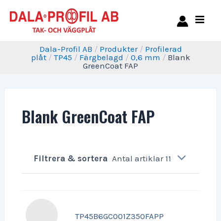
Dala-Profil AB
/
Produkter
/
Profilerad
plåt
/
TP45
/
Färgbelagd
/
0,6 mm
/
Blank
GreenCoat FAP
Blank GreenCoat FAP
Filtrera & sortera
Antal artiklar 11
TP45B6GC001Z350FAPP