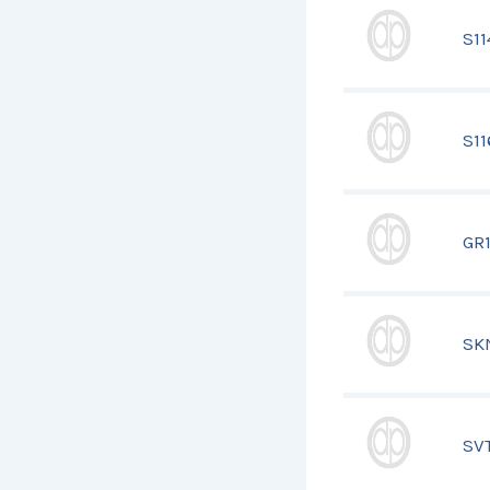
S1
S1
GR
SK
SV