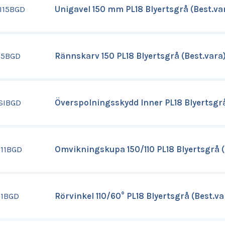
I15BGD
Unigavel 150 mm PL18 Blyertsgrå (Best.va
15BGD
Rännskarv 150 PL18 Blyertsgrå (Best.vara
SIBGD
Överspolningsskydd Inner PL18 Blyertsgrå
511BGD
Omvikningskupa 150/110 PL18 Blyertsgrå (
11BGD
Rörvinkel 110/60° PL18 Blyertsgrå (Best.va