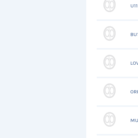
U1
BU
LO
OR
MU