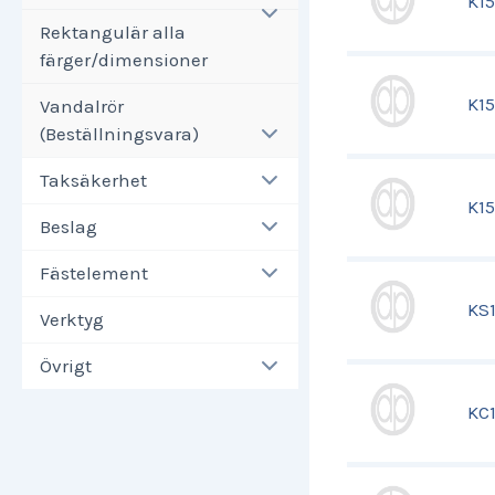
K1
Rektangulär alla
färger/dimensioner
K1
Vandalrör
(Beställningsvara)
Taksäkerhet
K1
Beslag
Fästelement
KS
Verktyg
Övrigt
KC