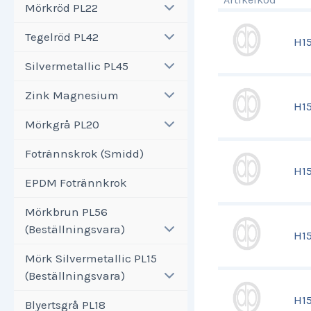
Mörkröd PL22
Tegelröd PL42
H1
Silvermetallic PL45
Zink Magnesium
H1
Mörkgrå PL20
Fotrännskrok (Smidd)
H1
EPDM Fotrännkrok
Mörkbrun PL56
(Beställningsvara)
H1
Mörk Silvermetallic PL15
(Beställningsvara)
H1
Blyertsgrå PL18