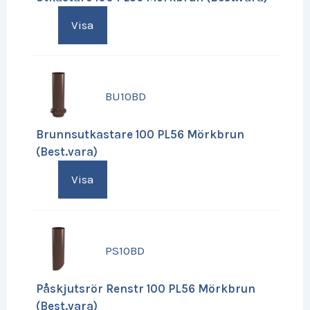
Visa
BU10BD
Brunnsutkastare 100 PL56 Mörkbrun
(Best.vara)
Visa
PS10BD
Påskjutsrör Renstr 100 PL56 Mörkbrun
(Best.vara)