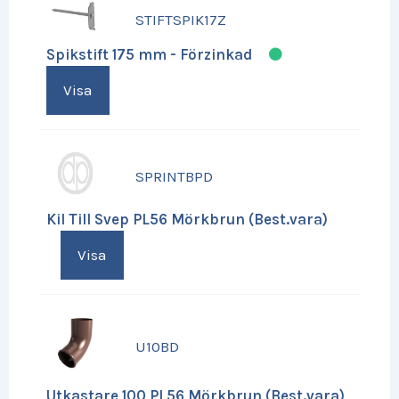
STIFTSPIK17Z
Spikstift 175 mm - Förzinkad
Visa
SPRINTBPD
Kil Till Svep PL56 Mörkbrun (Best.vara)
Visa
U10BD
Utkastare 100 PL56 Mörkbrun (Best.vara)