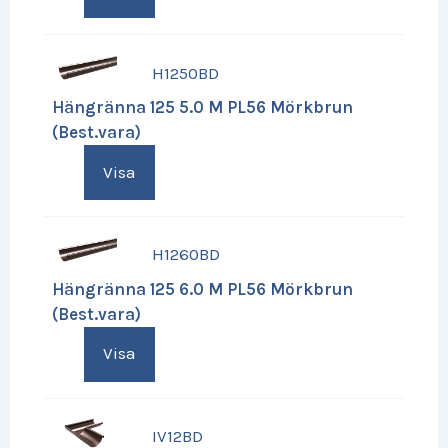
H1250BD
Hängränna 125 5.0 M PL56 Mörkbrun
(Best.vara)
Visa
H1260BD
Hängränna 125 6.0 M PL56 Mörkbrun
(Best.vara)
Visa
IV12BD