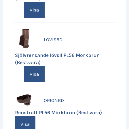
Visa
LOVISBD
Självrensande lövsil PL56 Mörkbrun
(Best.vara)
Visa
ORIONBD
Renstratt PL56 Mörkbrun (Best.vara)
Visa