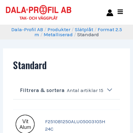
Dala-Profil AB
/
Produkter
/
Slätplåt
/
Format 2.5
m
/
Metalliserad
/
Standard
Standard
Filtrera & sortera
Antal artiklar 15
F2510B1250ALU05003105H
24C