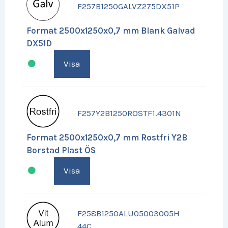
F257B1250GALVZ275DX51P
Format 2500x1250x0,7 mm Blank Galvad
DX51D
Visa
F257Y2B1250ROSTF1.4301N
Format 2500x1250x0,7 mm Rostfri Y2B
Borstad Plast ÖS
Visa
F258B1250ALU05003005H
44C