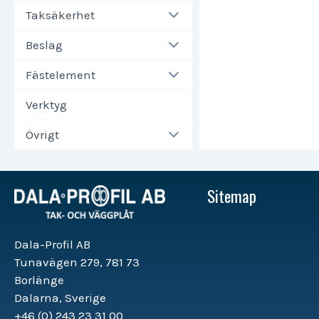
Taksäkerhet
Beslag
Fästelement
Verktyg
Övrigt
Sitemap
Dala-Profil AB
Tunavägen 279, 781 73
Borlänge
Dalarna, Sverige
+46 (0) 243 23 31 00